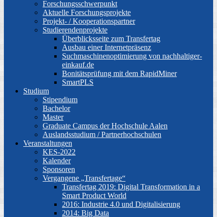
Forschungsschwerpunkt
Aktuelle Forschungsprojekte
Projekt- / Kooperationspartner
Studierendenprojekte
Überblicksseite zum Transfertag
Ausbau einer Internetpräsenz
Suchmaschinenoptimierung von nachhaltiger-
einkauf.de
Bonitätsprüfung mit dem RapidMiner
SmartPLS
Studium
Stipendium
Bachelor
Master
Graduate Campus der Hochschule Aalen
Auslandsstudium / Partnerhochschulen
Veranstaltungen
KES-2022
Kalender
Sponsoren
Vergangene „Transfertage“
Transfertag 2019: Digital Transformation in a
Smart Product World
2016: Industrie 4.0 und Digitalisierung
2014: Big Data